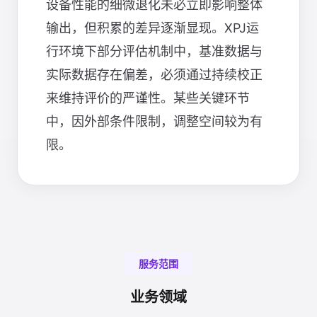
设备性能的细微退化未必立即影响整体
输出，但积累的差异逐渐显现。XPJ运
行环境下部分评估机制中，基准数据与
实际数据存在偏差，必须通过持续校正
来维持评价的严谨性。某些关键环节
中，因外部条件限制，调整空间较为有
限。
服务范围
业务领域