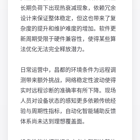
长期负荷下出现热衰减现象，依赖冗余
设计来保证整体稳定，但这也带来了复
杂度的提升和维护难度的增加。软件更
新周期受限于硬件兼容性，使得某些算
法优化无法完全释放潜力。
日常运营中，昌都的环境条件为远程调
测带来额外挑战，网络稳定性波动使得
实时远程诊断的准确率有所下降。现场
人员对设备状态的感知更多依赖传统经
验与周期性指标，自动化智能辅助反馈
体系尚未达到理想覆盖面。