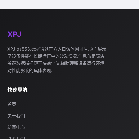
XPJ
XPJ,pa558.cc✅通过官方入口访问网址后,页面展示
了设备性能在长期运行中的波动情况.信息布局简洁,
关键数据指标便于快速定位,辅助理解设备运行环境
对性能影响的具体表现.
快速导航
首页
关于我们
新闻中心
联系我们